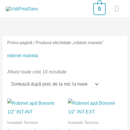
Skip
MA
0
to
Sortat
ME
content
după
preț:
de
la
mic
Prima pagină
/ Produse etichetate „robinet maneta”
la
mare
robinet maneta
Afișez toate cele 10 rezultate
Instalatii Termice
Instalatii Termice