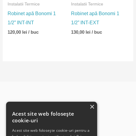
Instalatii Termice
Instalatii Termice
Robinet apă Bonomi 1
Robinet apă Bonomi 1
1/2” INT-INT
1/2” INT-EXT
120,00
lei
/ buc
130,00
lei
/ buc
×
Acest site web folosește
cookie-uri
Acest site web folosește cookie-uri pentru a