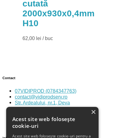
cutată
2000x930x0,4mm
H10
62,00
lei
/ buc
Contact
07VIDIPROD (0784347763)
contact@vidiprodserv.ro
Str. Ardealului, nr.1, Deva
×
Acest site web folosește
cookie-uri
Acest site web folosește cookie-uri pentru a
informatii utile