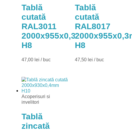
Tablă
Tablă
cutată
cutată
RAL3011
RAL8017
2000x955x0,3mm
2000x955x0,
H8
H8
47,00
lei
/ buc
47,50
lei
/ buc
Acoperisuri si
invelitori
Tablă
zincată