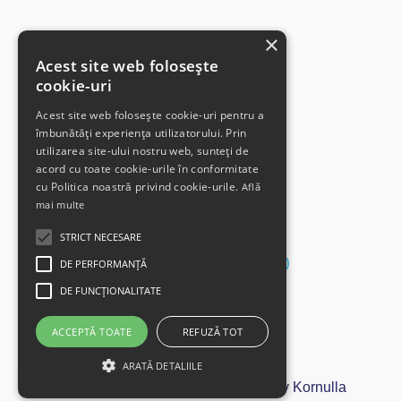
×
Acest site web folosește
cookie-uri
Acest site web folosește cookie-uri pentru a
îmbunătăți experiența utilizatorului. Prin
utilizarea site-ului nostru web, sunteți de
acord cu toate cookie-urile în conformitate
cu Politica noastră privind cookie-urile.
Află
mai multe
Contact
STRICT NECESARE
07VIDIPROD (0784347763)
DE PERFORMANȚĂ
contact@vidiprodserv.ro
DE FUNCŢIONALITATE
Str. Ardealului, nr.1, Deva
ACCEPTĂ TOATE
REFUZĂ TOT
ARATĂ DETALIILE
Copyright © 2026 VidiProdServ | by Kornulla