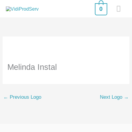
Skip
MA
0
to
ME
content
Melinda Instal
←
Previous Logo
Next Logo
→