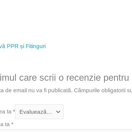
ă PPR și Fitinguri
primul care scrii o recenzie pen
a de email nu va fi publicată.
Câmpurile obligatorii 
ea ta
*
a ta
*