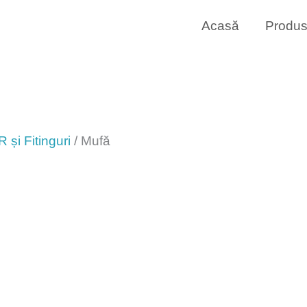
Acasă
Produ
și Fitinguri
/ Mufă