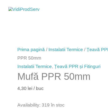
Skip
to
content
Cantitate
Mufă
Prima pagină
/
Instalatii Termice
/
Țeavă PPR 
PPR
PPR 50mm
50mm
Instalatii Termice
,
Țeavă PPR și Fitinguri
Mufă PPR 50mm
4,30
lei
/ buc
Availability:
319 în stoc