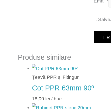
Email
*
Salvea
Produse similare
Țeavă PPR și Fitinguri
Cot PPR 63mm 90º
18,00
lei
/ buc