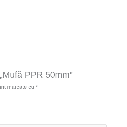
tru „Mufă PPR 50mm”
sunt marcate cu
*