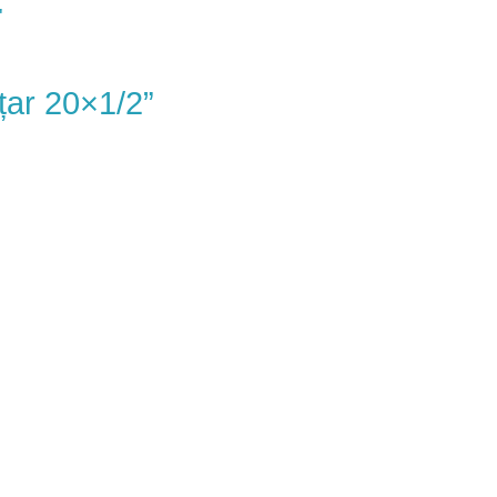
țar 20×1/2”