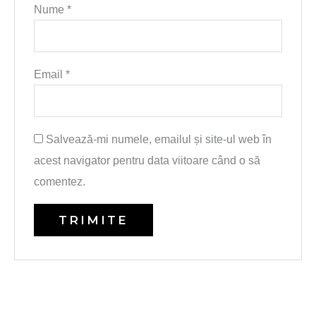
Nume
*
Email
*
Salvează-mi numele, emailul și site-ul web în
acest navigator pentru data viitoare când o să
comentez.