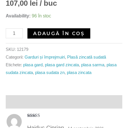
5.00
din 5 pe
107,00
lei
/ buc
baza unei
singure
evaluări
Availability:
96 în stoc
ADAUGĂ ÎN COȘ
SKU:
12179
Categorii:
Garduri și împrejmuiri
,
Plasă zincată sudată
Etichete:
plasa gard
,
plasa gard zincata
,
plasa sarma
,
plasa
sudata zincata
,
plasa sudata zn
,
plasa zincata
Recenzii (1)
Evaluat la
5
din 5
Haiduc Ciprian