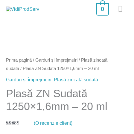
Skip
MA
0
to
ME
content
Cantitate
Plasă
ZN
Prima pagină
/
Garduri și împrejmuiri
/
Plasă zincată
Sudată
sudată
/ Plasă ZN Sudată 1250×1,6mm – 20 ml
1250x1,6mm
Garduri și împrejmuiri
,
Plasă zincată sudată
-
Plasă ZN Sudată
20
1250×1,6mm – 20 ml
ml
(O recenzie client)
Evaluat la