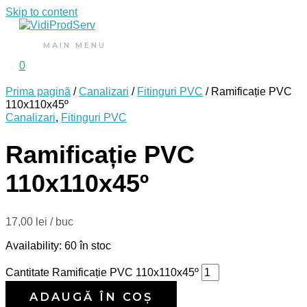
Skip to content
MAIN MENU
0
Prima pagină
/
Canalizari
/
Fitinguri PVC
/ Ramificație PVC
110x110x45º
Canalizari
,
Fitinguri PVC
Ramificație PVC
110x110x45º
17,00
lei
/ buc
Availability:
60 în stoc
Cantitate Ramificație PVC 110x110x45º
ADAUGĂ ÎN COȘ