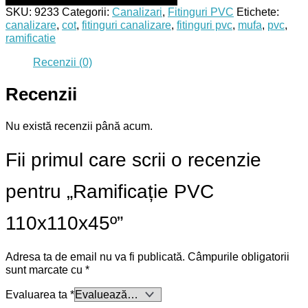
SKU:
9233
Categorii:
Canalizari
,
Fitinguri PVC
Etichete:
canalizare
,
cot
,
fitinguri canalizare
,
fitinguri pvc
,
mufa
,
pvc
,
ramificatie
Recenzii (0)
Recenzii
Nu există recenzii până acum.
Fii primul care scrii o recenzie
pentru „Ramificație PVC
110x110x45º”
Adresa ta de email nu va fi publicată.
Câmpurile obligatorii
sunt marcate cu
*
Evaluarea ta
*