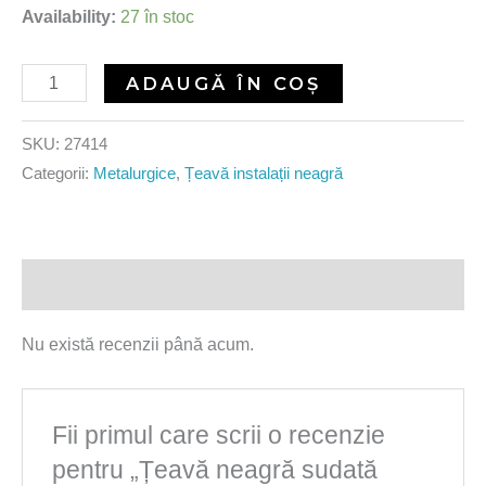
Availability:
27 în stoc
ADAUGĂ ÎN COȘ
SKU:
27414
Categorii:
Metalurgice
,
Țeavă instalații neagră
Recenzii (0)
Nu există recenzii până acum.
Fii primul care scrii o recenzie
pentru „Țeavă neagră sudată