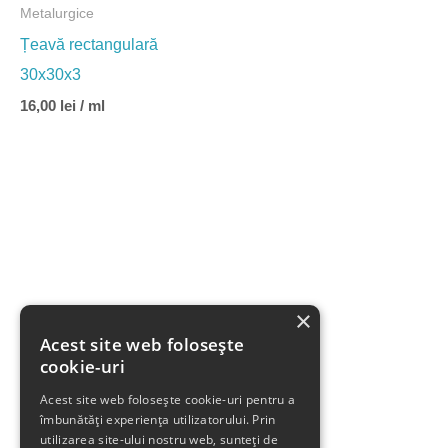
Metalurgice
Țeavă rectangulară
30x30x3
16,00
lei
/ ml
×
Acest site web folosește
cookie-uri
Acest site web folosește cookie-uri pentru a
îmbunătăți experiența utilizatorului. Prin
utilizarea site-ului nostru web, sunteți de