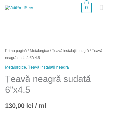
Skip
MA
0
to
ME
content
Cantitate
Țeavă
neagră
Prima pagină
/
Metalurgice
/
Țeavă instalații neagră
/ Țeavă
sudată
neagră sudată 6”x4.5
6''x4.5
Metalurgice
,
Țeavă instalații neagră
Țeavă neagră sudată
6”x4.5
130,00
lei
/ ml