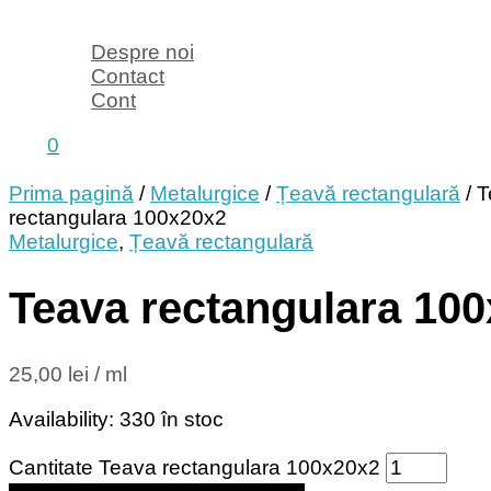
Despre noi
Contact
Cont
0
Prima pagină
/
Metalurgice
/
Țeavă rectangulară
/ 
rectangulara 100x20x2
Metalurgice
,
Țeavă rectangulară
Teava rectangulara 10
25,00
lei
/ ml
Availability:
330 în stoc
Cantitate Teava rectangulara 100x20x2