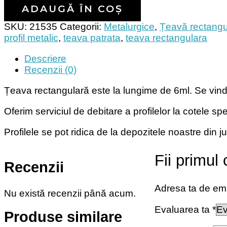
ADAUGĂ ÎN COȘ
SKU:
21535
Categorii:
Metalurgice
,
Țeavă rectangu
profil metalic
,
teava patrata
,
teava rectangulara
Descriere
Recenzii (0)
Țeava rectangulară este la lungime de 6ml. Se vinde 
Oferim serviciul de debitare a profilelor la cotele spe
Profilele se pot ridica de la depozitele noastre din 
Fii primul
Recenzii
Adresa ta de emai
Nu există recenzii până acum.
Evaluarea ta
*
Produse similare