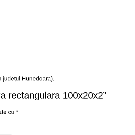
din județul Hunedoara).
ava rectangulara 100x20x2”
cate cu
*