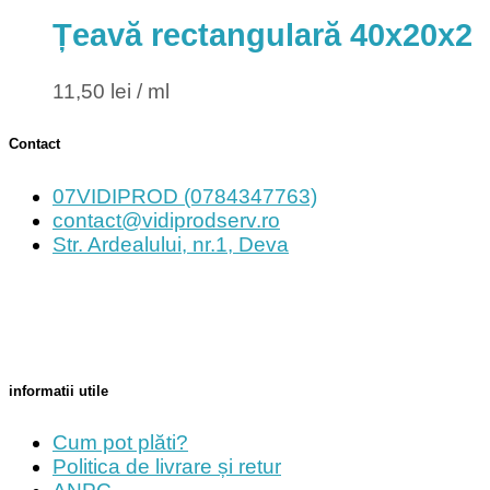
Țeavă rectangulară 40x20x2
11,50
lei
/ ml
Contact
07VIDIPROD (0784347763)
contact@vidiprodserv.ro
Str. Ardealului, nr.1, Deva
informatii utile
Cum pot plăti?
Politica de livrare și retur