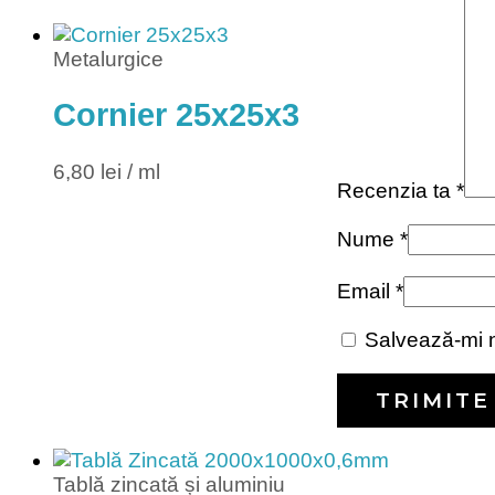
Metalurgice
Cornier 25x25x3
6,80
lei
/ ml
Recenzia ta
*
Nume
*
Email
*
Salvează-mi n
Tablă zincată și aluminiu