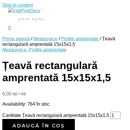
Skip to content
MAIN MENU
0
Prima pagină
/
Metalurgice
/
Profile amprentate
/ Țeavă
rectangulară amprentată 15x15x1,5
Metalurgice
,
Profile amprentate
Țeavă rectangulară
amprentată 15x15x1,5
6,00
lei
/ ml
Availability:
764 în stoc
Cantitate Țeavă rectangulară amprentată 15x15x1,5
ADAUGĂ ÎN COȘ