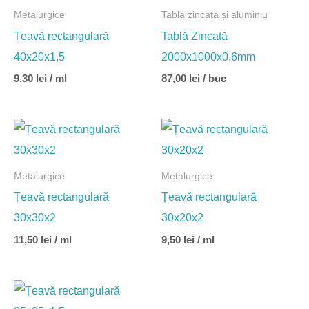
Metalurgice
Tablă zincată și aluminiu
Țeavă rectangulară
Tablă Zincată
40x20x1,5
2000x1000x0,6mm
9,30
lei
/ ml
87,00
lei
/ buc
Metalurgice
Metalurgice
Țeavă rectangulară
Țeavă rectangulară
30x30x2
30x20x2
11,50
lei
/ ml
9,50
lei
/ ml