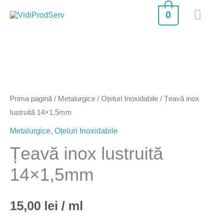
Skip
MA
0
to
ME
content
Cantitate
Țeavă
inox
Prima pagină
/
Metalurgice
/
Oțeluri Inoxidabile
/ Țeavă inox
lustruită
lustruită 14×1,5mm
14x1,5mm
Metalurgice
,
Oțeluri Inoxidabile
Țeavă inox lustruită
14×1,5mm
15,00
lei
/ ml