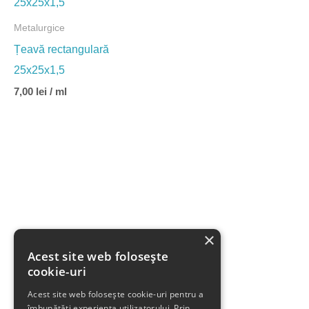
Metalurgice
Țeavă rectangulară
25x25x1,5
7,00
lei
/ ml
×
Acest site web folosește
cookie-uri
Acest site web folosește cookie-uri pentru a
îmbunătăți experiența utilizatorului. Prin