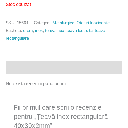
Stoc epuizat
SKU:
15664
Categorii:
Metalurgice
,
Oțeluri Inoxidabile
Etichete:
crom
,
inox
,
teava inox
,
teava lustruita
,
teava
rectangulara
Recenzii (0)
Nu există recenzii până acum.
Fii primul care scrii o recenzie
pentru „Țeavă inox rectangulară
40x30x2mm”