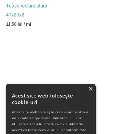
Țeavă rectangulară
40x20x2
11,50
lei
/ ml
×
Acest site web folosește
cookie-uri
Acest site web folosește cookie-uri pentru a
îmbunătăți experiența utilizatorului. Prin
utilizarea site-ului nostru web, sunteți de
acord cu toate cookie-urile în conformitate