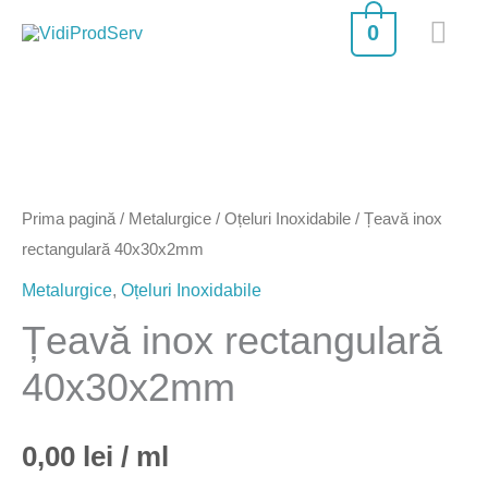
Skip
MA
0
to
ME
content
Prima pagină
/
Metalurgice
/
Oțeluri Inoxidabile
/ Țeavă inox
rectangulară 40x30x2mm
Metalurgice
,
Oțeluri Inoxidabile
Țeavă inox rectangulară
40x30x2mm
0,00
lei
/ ml